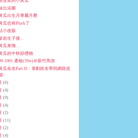
情豐富的小黃瓜
妹出浴圖
黃瓜出生月專屬月曆
黃瓜也有Plurk了
站小改版
某前生子後...
黃瓜來嚕....
黃瓜的中秋節禮物
09-1001 產檢(39w)＠新竹馬偕
黃瓜命名Part II：筆劃姓名學與網路資
源
月
(6)
月
(4)
月
(9)
月
(4)
月
(2)
月
(11)
月
(2)
月
(4)