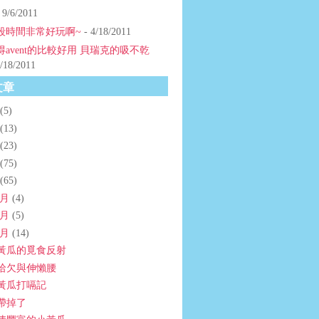
 9/6/2011
段時間非常好玩啊~
- 4/18/2011
得avent的比較好用 貝瑞克的吸不乾
/18/2011
文章
(5)
(13)
(23)
(75)
(65)
2月
(4)
1月
(5)
0月
(14)
黃瓜的覓食反射
哈欠與伸懶腰
黃瓜打嗝記
帶掉了