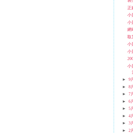
表
正
小
小
網
取
小
小
20
小
►
9
►
8
►
7
►
6
►
5
►
4
►
3
►
2