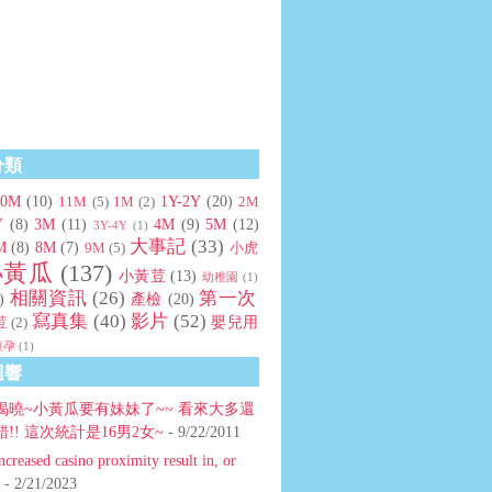
分類
10M
(10)
1Y-2Y
(20)
11M
(5)
1M
(2)
2M
Y
(8)
3M
(11)
4M
(9)
5M
(12)
3Y-4Y
(1)
大事記
(33)
M
(8)
8M
(7)
9M
(5)
小虎
小黃瓜
(137)
小黃荳
(13)
幼稚園
(1)
相關資訊
(26)
第一次
)
產檢
(20)
寫真集
(40)
影片
(52)
嬰兒用
荳
(2)
懷孕
(1)
迴響
揭曉~小黃瓜要有妹妹了~~ 看來大多還
!! 這次統計是16男2女~
- 9/22/2011
ncreased casino proximity result in, or
- 2/21/2023