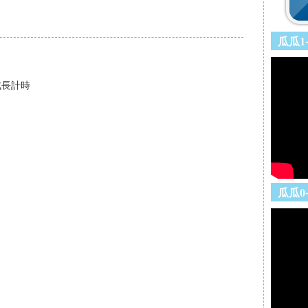
新
頁
的
文
瓜瓜1
章
較
舊
成長計時
的
文
章
瓜瓜0