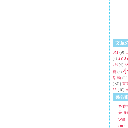
文章
0M
(9)
2Y-3
(4)
7
6M
(4)
寶
(3)
活動
(11
(30)
荳
品
(10)
熱烈
答案
是猜錯
Will i
corr...