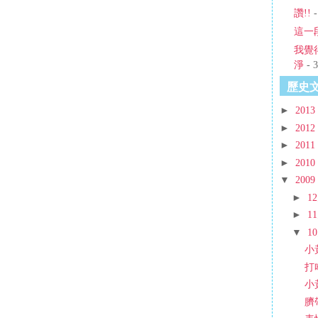
讚!!
-
這一
我覺
淨
- 3
歷史
►
2013
►
2012
►
2011
►
2010
▼
2009
►
1
►
1
▼
1
小
打
小
臍