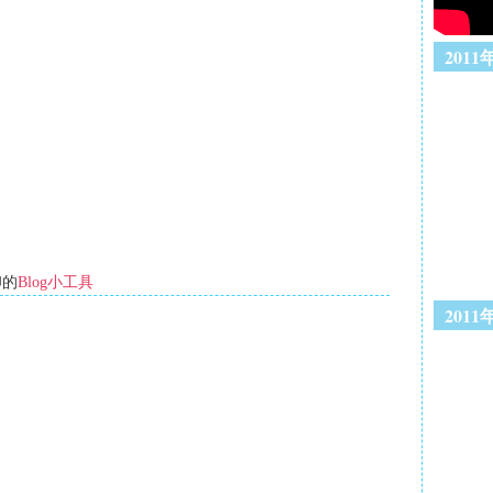
201
印的
Blog小工具
201