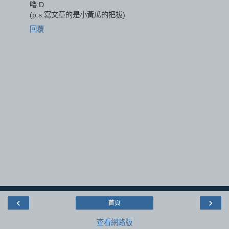
嚕:D
(p.s.寫文章的是小黃瓜的把拔)
回覆
‹
›
首頁
查看網路版