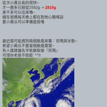
這次小黃瓜長的很快~
才一週多已經從2592g ->
2810g
差不多可以出來嚕~
線在爸媽每天晚上都在對她心戰喊話
要小黃瓜可以準備退房嚕
最近還可能遇到兩個颱風來襲：芭瑪與米勒~
希望小黃瓜不要當個颱風寶寶~
有人還建議名字乾脆取做『芭瑪』
可惜你老爸不姓歐 ^^!!