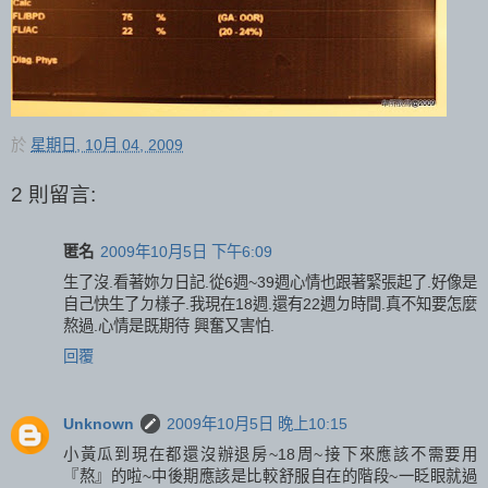
於
星期日, 10月 04, 2009
2 則留言:
匿名
2009年10月5日 下午6:09
生了沒.看著妳ㄉ日記.從6週~39週心情也跟著緊張起了.好像是
自己快生了ㄉ樣子.我現在18週.還有22週ㄉ時間.真不知要怎麼
熬過.心情是既期待 興奮又害怕.
回覆
Unknown
2009年10月5日 晚上10:15
小黃瓜到現在都還沒辦退房~18周~接下來應該不需要用
『熬』的啦~中後期應該是比較舒服自在的階段~一眨眼就過