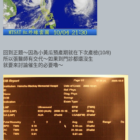
回到正題～因為小黃瓜預產期就在下次產檢(10/8)
所以張醫師有交代～如果到門診都還沒生
就要來討論催生的必要嚕～