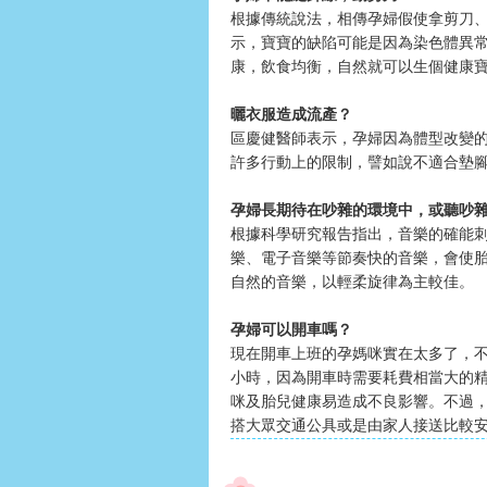
根據傳統說法，相傳孕婦假使拿剪刀
示，寶寶的缺陷可能是因為染色體異
康，飲食均衡，自然就可以生個健康
曬衣服造成流產？
區慶健醫師表示，孕婦因為體型改變
許多行動上的限制，譬如說不適合墊
孕婦長期待在吵雜的環境中，或聽吵
根據科學研究報告指出，音樂的確能
樂、電子音樂等節奏快的音樂，會使
自然的音樂，以輕柔旋律為主較佳。
孕婦可以開車嗎？
現在開車上班的孕媽咪實在太多了，
小時，因為開車時需要耗費相當大的
咪及胎兒健康易造成不良影響。不過
搭大眾交通公具或是由家人接送比較