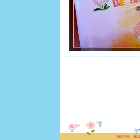
種瓜得瓜，種