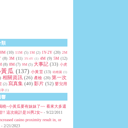
分類
10M
(10)
1Y-2Y
(20)
11M
(5)
1M
(2)
2M
Y
(8)
3M
(11)
4M
(9)
5M
(12)
3Y-4Y
(1)
大事記
(33)
M
(8)
8M
(7)
9M
(5)
小虎
小黃瓜
(137)
小黃荳
(13)
幼稚園
(1)
相關資訊
(26)
第一次
)
產檢
(20)
寫真集
(40)
影片
(52)
嬰兒用
荳
(2)
懷孕
(1)
迴響
揭曉~小黃瓜要有妹妹了~~ 看來大多還
!! 這次統計是16男2女~
- 9/22/2011
ncreased casino proximity result in, or
- 2/21/2023