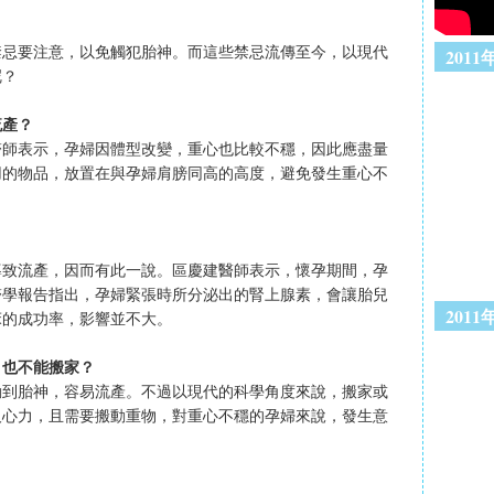
禁忌要注意，以免觸犯胎神。而這些禁忌流傳至今，以現代
201
呢？
流產？
醫師表示，孕婦因體型改變，重心也比較不穩，因此應盡量
用的物品，放置在與孕婦肩膀同高的高度，避免發生重心不
導致流產，因而有此一說。區慶建醫師表示，懷孕期間，孕
醫學報告指出，孕婦緊張時所分泌出的腎上腺素，會讓胎兒
201
床的成功率，影響並不大。
，也不能搬家？
動到胎神，容易流產。不過以現代的科學角度來說，搬家或
及心力，且需要搬動重物，對重心不穩的孕婦來說，發生意