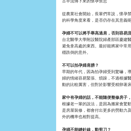
古早流傳下來的懷孕禁忌
從農業社會開始，長輩們常說，懷孕
的科學角度來看，是否仍存在其意義
孕婦不可以將手舉高過肩，否則容易
台北醫學大學附設醫院婦產部區慶建
避免拿高處的東西。最好能將家中常
穩跌倒的意外。
不可以拍孕婦肩膀？
早期的年代，因為怕孕婦受到驚嚇，
婦的情緒容易緊張、煩躁，不過根據
動的比較厲害，但對於影響受精卵著
家中有孕婦的話，不能隨便整修房子
根據老一輩的說法，是因為搬家會驚
是房屋裝修，都會付出更多的勞動力
外的機率也相對提高。
孕婦不能縫針線，動剪刀？