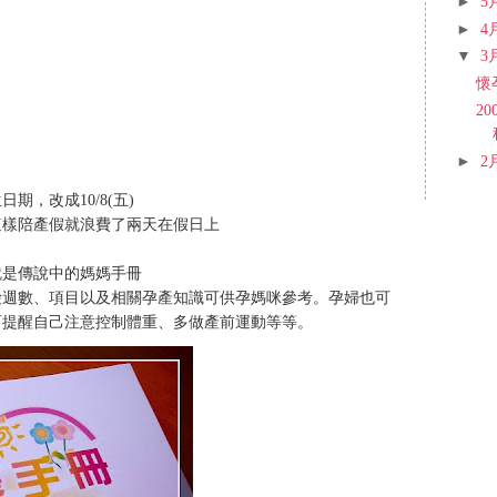
►
5
►
4
▼
3
懷
20
►
2
，改成10/8(五)
這樣陪產假就浪費了兩天在假日上
就是傳說中的媽媽手冊
檢週數、項目以及相關孕產知識可供孕媽咪參考。孕婦也可
而提醒自己注意控制體重、多做產前運動等等。