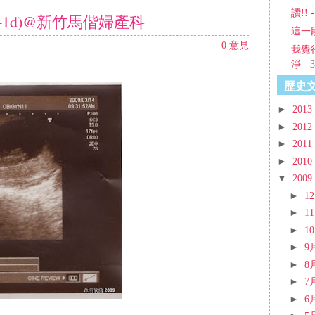
讚!!
-
10w+1d)@新竹馬偕婦產科
這一
0 意見
我覺
淨
- 3
歷史
►
2013
►
2012
►
2011
►
2010
▼
2009
►
1
►
1
►
1
►
9
►
8
►
7
►
6