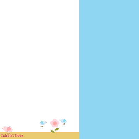
y
Tadpole's Notez