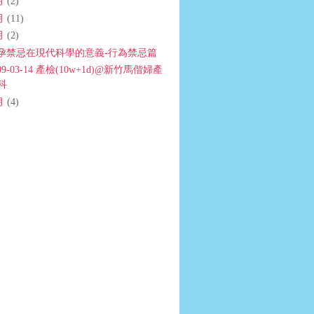
月
(2)
月
(11)
月
(2)
孕禁忌在現代科學的意義-行為禁忌篇
09-03-14 產檢(10w+1d)@新竹馬偕婦產
科
月
(4)