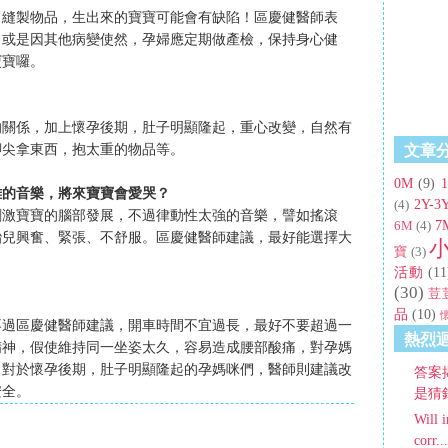
、縫製物品，生出來的寶寶可能會有缺陷！區慶健醫師表
常或是因其他病變使然，孕婦應定期做產檢，保持身心健
寶寶囉。
的關係，加上懷孕後期，肚子明顯隆起，重心改變，自然有
文章
腳尖拿東西，抱太重的物品等。
0M
(9)
雜的音樂，將來寶寶會愛哭？
2Y-3
(4)
刺激寶寶的腦部發展，不過律動性太強的音樂，譬如搖滾
7
6M
(4)
胎兒興奮、緊張、不舒服。區慶健醫師建議，最好能選擇大
寶
(3)
活動
(11
(30)
荳
品
(10)
不過區慶健醫師建議，開車時間不宜過長，最好不要超過一
熱烈
精神，假使維持同一坐姿太久，容易造成腰部酸痛，對孕媽
，對於懷孕後期，肚子明顯隆起的孕媽咪們，醫師則建議改
答案
安全。
是猜錯
Will i
corr...