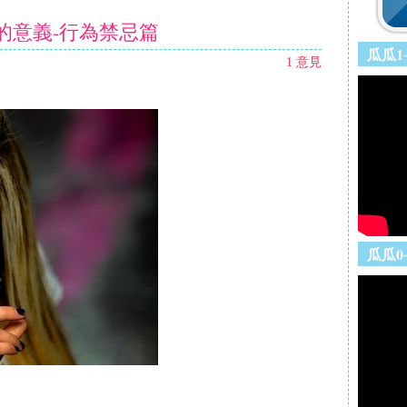
新
頁
的意義-行為禁忌篇
的
文
瓜瓜1
1 意見
章
較
舊
的
文
章
瓜瓜0