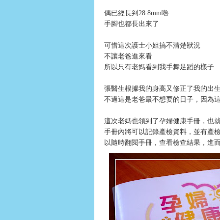
偶已經長到28.8mm嚕
手腳也都長出來了
可惜這次護士小姐搞不清楚狀況
不讓老爸進來看
所以只有老媽看到我手舞足蹈的樣子
張醫生根據我的身高又修正了我的出生日期
不過這是老爸最不想要的日子，因為
這次老媽也領到了孕婦健康手冊，也
手冊內將可以記錄產檢資料，並有產
以隨時翻閱手冊，查看檢查結果，進