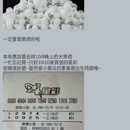
一定要買樂透的啦
本來應該要去拼10/9晚上的大樂透
一忙忘記買~只好10/10來買個四星彩
號碼很好選~當然是小黃瓜的重量跟出生時間嚕~