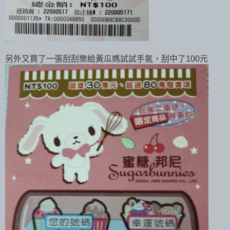
另外又買了一張刮刮樂給黃瓜媽試試手氣，刮中了100元